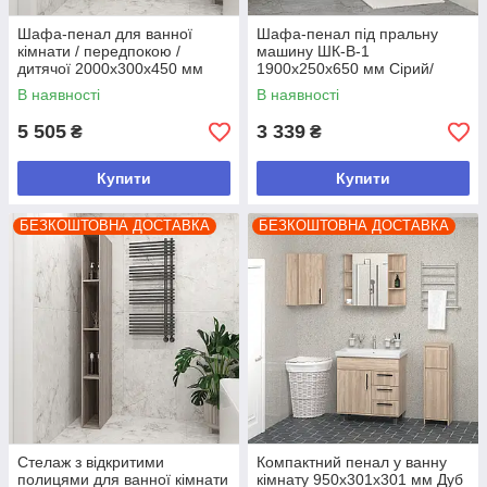
Шафа-пенал для ванної
Шафа-пенал під пральну
кімнати / передпокою /
машину ШК-В-1
дитячої 2000х300х450 мм
1900х250х650 мм Сірий/
Кашемір
Білий
В наявності
В наявності
5 505
3 339
₴
₴
Купити
Купити
БЕЗКОШТОВНА ДОСТАВКА
БЕЗКОШТОВНА ДОСТАВКА
Стелаж з відкритими
Компактний пенал у ванну
полицями для ванної кімнати
кімнату 950х301х301 мм Дуб