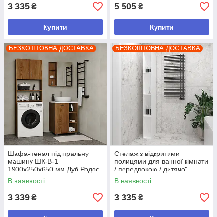
3 335
5 505
₴
₴
Купити
Купити
БЕЗКОШТОВНА ДОСТАВКА
БЕЗКОШТОВНА ДОСТАВКА
Шафа-пенал під пральну
Стелаж з відкритими
машину ШК-В-1
полицями для ванної кімнати
1900х250х650 мм Дуб Родос
/ передпокою / дитячої
темний
2000х200х450 мм Білий
В наявності
В наявності
3 339
3 335
₴
₴