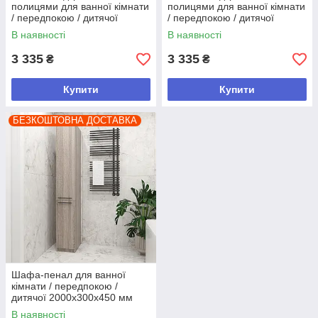
полицями для ванної кімнати
полицями для ванної кімнати
/ передпокою / дитячої
/ передпокою / дитячої
2000х200х450 мм Сірий
2000х200х450 мм Дуб Родос
В наявності
В наявності
3 335
3 335
₴
₴
Купити
Купити
БЕЗКОШТОВНА ДОСТАВКА
Шафа-пенал для ванної
кімнати / передпокою /
дитячої 2000х300х450 мм
Дуб Сонома трюфель
В наявності