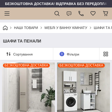
БЕЗКОШТОВНА ДОСТАВКА! ВІДПРАВКА БЕЗ ПЕРЕДОПЛАТИ 
НАШІ ТОВАРИ
МЕБЛІ У ВАННУ КІМНАТУ
ШАФИ ТА 
ШАФИ ТА ПЕНАЛИ
Сортування
0
Фільтри
БЕЗКОШТОВНА ДОСТАВКА
БЕЗКОШТОВНА ДОСТАВКА