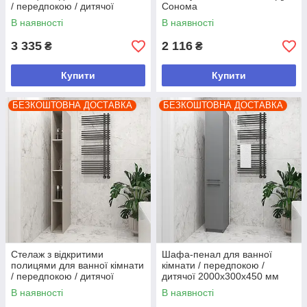
/ передпокою / дитячої
Сонома
2000х200х450 мм Дуб
В наявності
В наявності
Сонома трюфель
3 335
2 116
₴
₴
Купити
Купити
БЕЗКОШТОВНА ДОСТАВКА
БЕЗКОШТОВНА ДОСТАВКА
Стелаж з відкритими
Шафа-пенал для ванної
полицями для ванної кімнати
кімнати / передпокою /
/ передпокою / дитячої
дитячої 2000х300х450 мм
2000х200х450 мм Кашемір
Антрацит
В наявності
В наявності