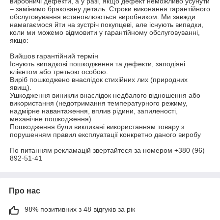
виробничі дефекти, а у разі, якщо дефект неможливо усунути 
– замінимо браковану деталь. Строки виконання гарантійного 
обслуговування встановлюються виробником. Ми завжди 
намагаємося йти на зустріч покупцеві, але існують випадки, 
коли ми можемо відмовити у гарантійному обслуговуванні, 
якщо:

Вийшов гарантійний термін

Існують випадкові пошкодження та дефекти, заподіяні 
клієнтом або третьою особою.

Виріб пошкоджено внаслідок стихійних лих (природних 
явищ).

Ушкодження виникли внаслідок недбалого відношення або 
використання (недотримання температурного режиму, 
надмірне навантаження, вплив рідини, запиленості, 
механічне пошкодження)

Пошкодження були викликані використанням товару з 
порушенням правил експлуатації конкретно даного виробу

По питанням рекламацій звертайтеся за номером +380 (96) 
892-51-41
Про нас
98% позитивних з 48 відгуків за рік