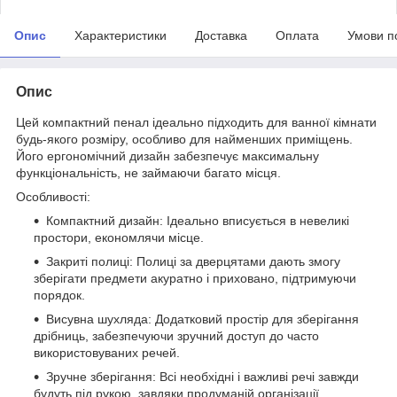
Опис
Характеристики
Доставка
Оплата
Умови п
Опис
Цей компактний пенал ідеально підходить для ванної кімнати
будь-якого розміру, особливо для найменших приміщень.
Його ергономічний дизайн забезпечує максимальну
функціональність, не займаючи багато місця.
Особливості:
Компактний дизайн: Ідеально вписується в невеликі
простори, економлячи місце.
Закриті полиці: Полиці за дверцятами дають змогу
зберігати предмети акуратно і приховано, підтримуючи
порядок.
Висувна шухляда: Додатковий простір для зберігання
дрібниць, забезпечуючи зручний доступ до часто
використовуваних речей.
Зручне зберігання: Всі необхідні і важливі речі завжди
будуть під рукою, завдяки продуманій організації