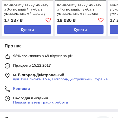
Комплект у ванну кімнату
Комплект у ванну кімнату
Комп
з 3-х позицій \ тумба з
з 4-х позицій: тумба з
з 3-
умивальником \ шафа у
умивальником / навісна
умив
ванну кімнату \ стелаж у
шафа з дзеркалом / пенал
ванн
17 237
18 030
17 
₴
₴
ванну кімнату Сонома
/ Сірий
ванн
трюфель
Купити
Купити
Про нас
98% позитивних з 48 відгуків за рік
Працює з 15.12.2017
м. Білгород-Дністровський
вул. Ізмаїльська 37-А, Білгород-Дністровський, Україна
Контакти
Сьогодні вихідний
Показати весь графік роботи