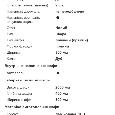
Кількість стулок (дверей)
2 шт.
Наявність дзеркала
не передбачено
Наявність зовнішніх
Ні
висувних ящиків
Стан
Новий
Тип
Шафа
Тип шафи
лінійний (прямий)
Форма фасаду
прямий
Ширина
300 мм
Колір
Дуб
Внутрішнє наповнення шафи
Антресоль
Ні
Габаритні розміри шафи
Висота шафи
2000 мм
Глибина шафи
450 мм
Ширина шафи
300 мм
Матеріал виготовлення шафи
Корпус
ламінована ДСП