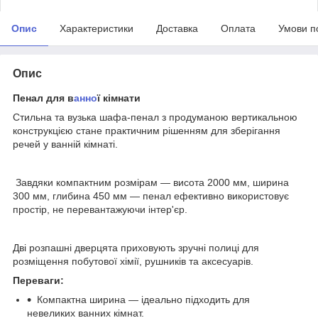
Опис
Характеристики
Доставка
Оплата
Умови п
Опис
Пенал для в
анно
ї кімнати
Стильна та вузька шафа-пенал з продуманою вертикальною
конструкцією стане практичним рішенням для зберігання
речей у ванній кімнаті.
Завдяки компактним розмірам — висота 2000 мм, ширина
300 мм, глибина 450 мм — пенал ефективно використовує
простір, не перевантажуючи інтер'єр.
Дві розпашні дверцята приховують зручні полиці для
розміщення побутової хімії, рушників та аксесуарів.
Переваги:
Компактна ширина — ідеально підходить для
невеликих ванних кімнат.