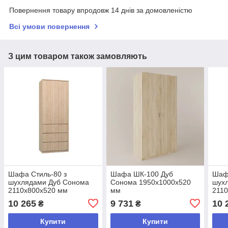
Повернення товару впродовж 14 днів за домовленістю
Всі умови повернення
З цим товаром також замовляють
Шафа Стиль-80 з
Шафа ШК-100 Дуб
Шафа
шухлядами Дуб Сонома
Сонома 1950х1000х520
шухл
2110х800х520 мм
мм
211
10 265
9 731
10 
₴
₴
Купити
Купити