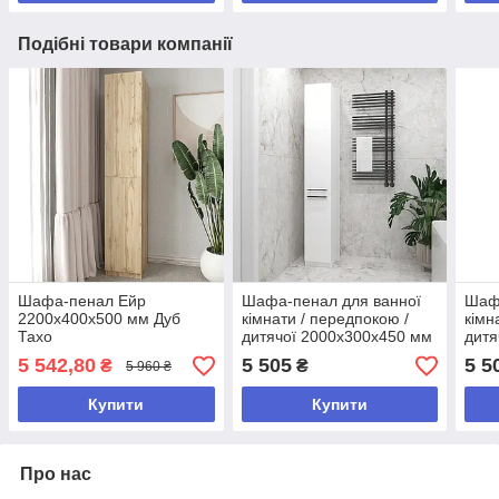
Подібні товари компанії
Шафа-пенал Ейр
Шафа-пенал для ванної
Шафа
2200х400х500 мм Дуб
кімнати / передпокою /
кімн
Тахо
дитячої 2000х300х450 мм
дитя
Білий
Антр
5 542,80
5 505
5 5
₴
₴
5 960 ₴
Купити
Купити
Про нас