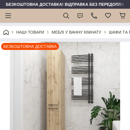
БЕЗКОШТОВНА ДОСТАВКА! ВІДПРАВКА БЕЗ ПЕРЕДОПЛАТИ 
НАШІ ТОВАРИ
МЕБЛІ У ВАННУ КІМНАТУ
ШАФИ ТА 
БЕЗКОШТОВНА ДОСТАВКА