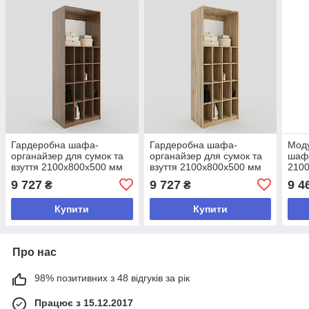
Гардеробна шафа-
Гардеробна шафа-
Мод
органайзер для сумок та
органайзер для сумок та
шаф
взуття 2100х800х500 мм
взуття 2100х800х500 мм
210
Дуб Родос
Дуб Тахо
Антр
9 727
9 727
9 4
₴
₴
Купити
Купити
Про нас
98% позитивних з 48 відгуків за рік
Працює з 15.12.2017