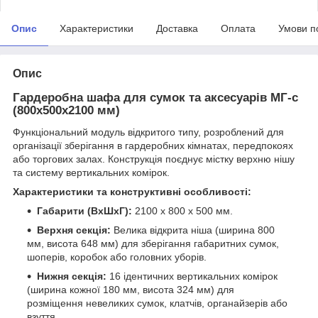
Опис
Характеристики
Доставка
Оплата
Умови п
Опис
Гардеробна шафа для сумок та аксесуарів МГ-с
(800х500х2100 мм)
Функціональний модуль відкритого типу, розроблений для
організації зберігання в гардеробних кімнатах, передпокоях
або торгових залах. Конструкція поєднує містку верхню нішу
та систему вертикальних комірок.
Характеристики та конструктивні особливості:
Габарити (ВхШхГ):
2100 х 800 х 500 мм.
Верхня секція:
Велика відкрита ніша (ширина 800
мм, висота 648 мм) для зберігання габаритних сумок,
шоперів, коробок або головних уборів.
Нижня секція:
16 ідентичних вертикальних комірок
(ширина кожної 180 мм, висота 324 мм) для
розміщення невеликих сумок, клатчів, органайзерів або
взуття.