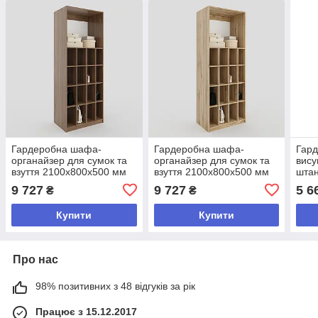
Гардеробна шафа-
Гардеробна шафа-
Гар
органайзер для сумок та
органайзер для сумок та
вису
взуття 2100х800х500 мм
взуття 2100х800х500 мм
шта
Дуб Родос
Дуб Тахо
мм 
9 727
9 727
5 6
₴
₴
Купити
Купити
Про нас
98% позитивних з 48 відгуків за рік
Працює з 15.12.2017