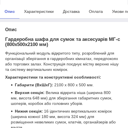
Опис
Характеристики
Доставка
Оплата
Умови п
Опис
Гардеробна шафа для сумок та аксесуарів МГ-с
(800х500х2100 мм)
Функціональний модуль відкритого типу, розроблений для
організації зберігання в гардеробних кімнатах, передпокоях
або торгових залах. Конструкція поєднує містку верхню нішу
та систему вертикальних комірок.
Характеристики та конструктивні особливості:
Габарити (ВхШхГ):
2100 х 800 х 500 мм.
Верхня секція:
Велика відкрита ніша (ширина 800
мм, висота 648 мм) для зберігання габаритних сумок,
шоперів, коробок або головних уборів.
Нижня секція:
16 ідентичних вертикальних комірок
(ширина кожної 180 мм, висота 324 мм) для
розміщення невеликих сумок, клатчів, органайзерів або
взуття.