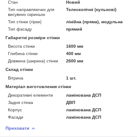
Стан
Новий
Тип направляючих для
Телескопічні (кулькові)
висувних скриньок
Тип стінки (гірки)
лінійна (пряма), модульна
Тип фасаду
прямий
Габаритні розміри стінки
Висота стінки
1600 мм
Глибина стінки
400 мм
Довжина (ширина) стінки
2600 мм
Склад стінки
Вітрина
1 шт.
Матеріал виготовлення стінки
Декоративні елементи
ламінована ДСП
Задня стінка
ДВП
Корпус
ламінована ДСП
Фасади
ламінована ДСП
Приховати