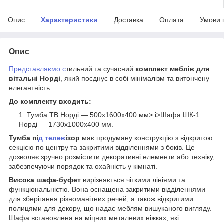
Опис
Характеристики
Доставка
Оплата
Умови 
Опис
Представляємо с
тильний та сучасний
комплект меблів для
вітальні Норді
, який поєднує в собі мінімалізм та витончену
елегантність.
До комплекту входить:
Тумба ТВ Норді — 500х1600х400 мм> i>Шафа ШК-1
Норді — 1730х1000х400 мм.
Тумба пі
д телев
ізор
має продуману конструкцію з відкритою
секцією по центру та закритими відділеннями з боків. Це
дозволяє зручно розмістити декоративні елементи або техніку,
забезпечуючи порядок та охайність у кімнаті.
Висока шафа-буфет
вирізняється чіткими лініями та
функціональністю. Вона оснащена закритими відділеннями
для зберігання різноманітних речей, а також відкритими
полицями для декору, що надає меблям вишуканого вигляду.
Шафа встановлена на міцних металевих ніжках, які