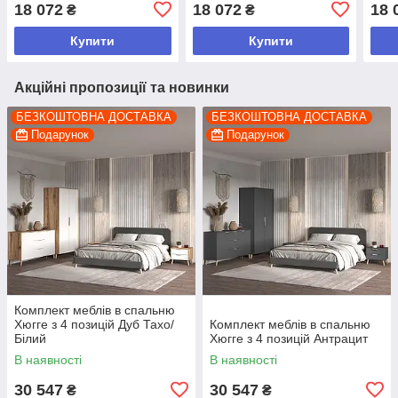
телевізор Сірий/Дуб Тахо
телевізор Білий/Дуб
Антр
18 072
18 072
18 
₴
₴
Сонома
Купити
Купити
Акційні пропозиції та новинки
БЕЗКОШТОВНА ДОСТАВКА
БЕЗКОШТОВНА ДОСТАВКА
Подарунок
Подарунок
Комплект меблів в спальню
Хюгге з 4 позицій Дуб Тахо/
Комплект меблів в спальню
Білий
Хюгге з 4 позицій Антрацит
В наявності
В наявності
30 547
30 547
₴
₴