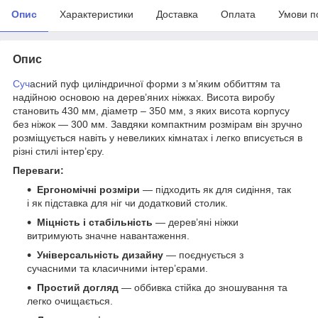
Опис
Характеристики
Доставка
Оплата
Умови п
Опис
Суч
асний пуф циліндричної форми з м’яким оббиттям та
надійною основою на дерев’яних ніжках. Висота виробу
становить 430 мм, діаметр – 350 мм, з яких висота корпусу
без ніжок — 300 мм. Завдяки компактним розмірам він зручно
розміщується навіть у невеликих кімнатах і легко вписується в
різні стилі інтер’єру.
Переваги:
Ергономічні розміри
— підходить як для сидіння, так
і як підставка для ніг чи додатковий столик.
Міцність і стабільність
— дерев’яні ніжки
витримують значне навантаження.
Універсальність дизайну
— поєднується з
сучасними та класичними інтер’єрами.
Простий догляд
— оббивка стійка до зношування та
легко очищається.