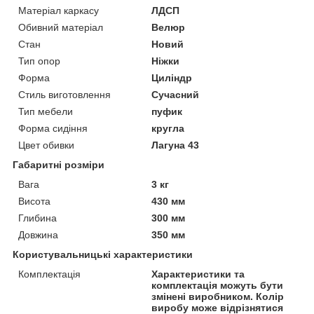
Матеріал каркасу
ЛДСП
Обивний матеріал
Велюр
Стан
Новий
Тип опор
Ніжки
Форма
Циліндр
Стиль виготовлення
Сучасний
Тип мебели
пуфик
Форма сидіння
кругла
Цвет обивки
Лагуна 43
Габаритні розміри
Вага
3 кг
Висота
430 мм
Глибина
300 мм
Довжина
350 мм
Користувальницькі характеристики
Комплектація
Характеристики та
комплектація можуть бути
змінені виробником. Колір
виробу може відрізнятися