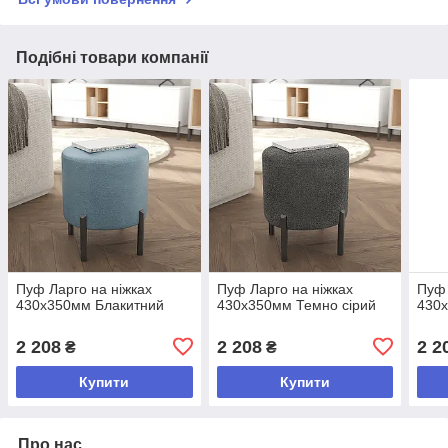
Подібні товари компанії
Пуф Ларго на ніжках
Пуф Ларго на ніжках
Пуф 
430х350мм Блакитний
430х350мм Темно cірий
430
2 208
2 208
2 2
₴
₴
Купити
Купити
Про нас