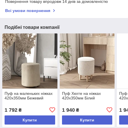
Повернення товару впродовж 14 днів за домовленістю
Всі умови повернення
Подібні товари компанії
Пуф на маленьких ніжках
Пуф Хюгге на ніжках
Пуф 
420х350мм Бежевий
420х350мм Білий
420х
1 792
1 940
1 9
₴
₴
Купити
Купити