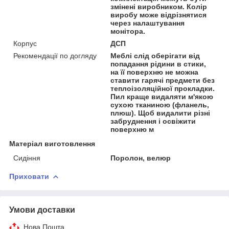
змінені виробником. Колір
виробу може відрізнятися
через налаштування
монітора.
Корпус
ДСП
Рекомендації по догляду
Меблі слід оберігати від
попадання рідини в стики,
на її поверхню не можна
ставити гарячі предмети без
теплоізоляційної прокладки.
Пил краще видаляти м'якою
сухою тканиною (фланель,
плюш). Щоб видалити різні
забруднення і освіжити
поверхню м
Матеріал виготовлення
Сидіння
Поролон, велюр
Приховати
Умови доставки
Нова Пошта