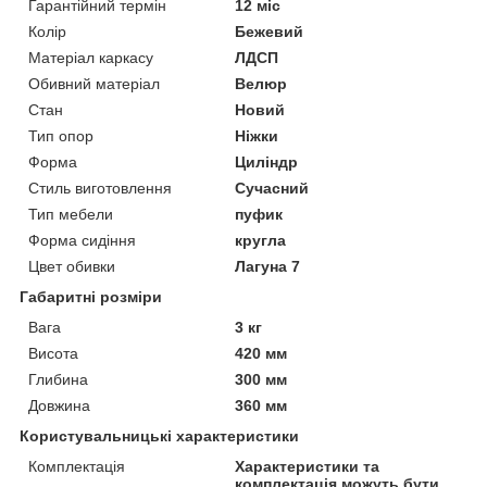
Гарантійний термін
12 міс
Колір
Бежевий
Матеріал каркасу
ЛДСП
Обивний матеріал
Велюр
Стан
Новий
Тип опор
Ніжки
Форма
Циліндр
Стиль виготовлення
Сучасний
Тип мебели
пуфик
Форма сидіння
кругла
Цвет обивки
Лагуна 7
Габаритні розміри
Вага
3 кг
Висота
420 мм
Глибина
300 мм
Довжина
360 мм
Користувальницькі характеристики
Комплектація
Характеристики та
комплектація можуть бути