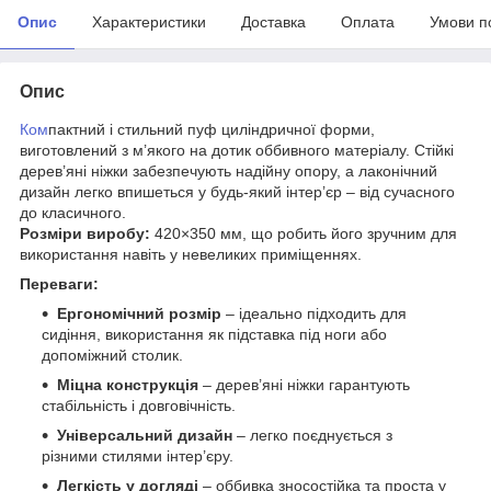
Опис
Характеристики
Доставка
Оплата
Умови п
Опис
Ком
пактний і стильний пуф циліндричної форми,
виготовлений з м’якого на дотик оббивного матеріалу. Стійкі
дерев’яні ніжки забезпечують надійну опору, а лаконічний
дизайн легко впишеться у будь-який інтер’єр – від сучасного
до класичного.
Розміри виробу:
420×350 мм, що робить його зручним для
використання навіть у невеликих приміщеннях.
Переваги:
Ергономічний розмір
– ідеально підходить для
сидіння, використання як підставка під ноги або
допоміжний столик.
Міцна конструкція
– дерев’яні ніжки гарантують
стабільність і довговічність.
Універсальний дизайн
– легко поєднується з
різними стилями інтер’єру.
Легкість у догляді
– оббивка зносостійка та проста у