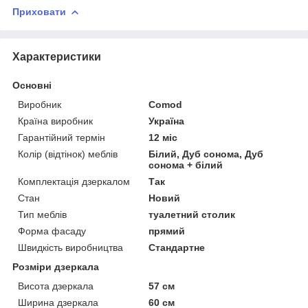
Приховати
Характеристики
Основні
Виробник
Comod
Країна виробник
Україна
Гарантійний термін
12 міс
Колір (відтінок) меблів
Білий, Дуб сонома, Дуб
сонома + білий
Комплектація дзеркалом
Так
Стан
Новий
Тип меблів
туалетний столик
Форма фасаду
прямий
Швидкість виробництва
Стандартне
Розміри дзеркала
Висота дзеркала
57 см
Ширина дзеркала
60 см