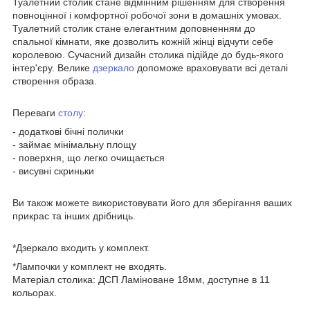
Туалетний столик стане відмінним рішенням для створення
повноцінної і комфортної робочої зони в домашніх умовах.
Туалетний столик стане елегантним доповненням до
спальної кімнати, яке дозволить кожній жінці відчути себе
королевою. Сучасний дизайн столика підійде до будь-якого
інтер'єру. Велике
дзеркало
допоможе враховувати всі деталі
створення образа.
Переваги
столу
:
- додаткові бічні полички
- займає мінімальну площу
- поверхня, що легко очищається
- висувні скриньки
Ви також можете використовувати його для зберігання ваших
прикрас та інших дрібниць.
*Дзеркало входить у комплект.
*Лампочки у комплект не входять.
Матеріал столика: ДСП Ламіноване 18мм, доступне в 11
кольорах.