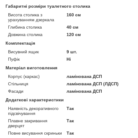
Габаритні розміри туалетного столика
Висота столика з
160 см
урахуванням дзеркала
Глибина столика
40 см
Довжина столика
120 см
Комплектація
Висувний ящик
9 шт.
Пуфік
Ні
Матеріал виготовлення
Корпус (каркас)
ламінована ДСП
Стільниця
ламінована ДСП (ЛДСП)
Фасади
ламінована ДСП
Додаткові характеристики
Наявність декоративного
Так
підсвічування
Плавне закривання
Так
дверцят
Повне висування скриньки
Так