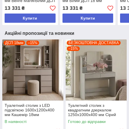
мм Венге Магія/Білий ДСП
мм Білий ДСП 18 мм
мм С
18 мм
мм
13 331
13 331
13 
₴
₴
Купити
Купити
Акційні пропозиції та новинки
ДСП 18мм
–15%
БЕЗКОШТОВНА ДОСТАВКА
–15%
Туалетний столик з LED
Туалетний столик з
підсвіткою 1600х1200х400
квадратним дзеркалом
мм Кашемір 18мм
1250х1000х400 мм Сірий
В наявності
Готово до відправки