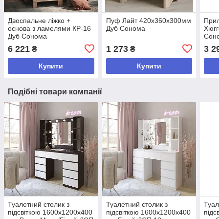
Двоспальне ліжко +
Пуф Лайт 420х360х300мм
Прил
основа з ламелями КР-16
Дуб Сонома
Хюгг
Дуб Сонома
Сон
900х2040х1640 мм
6 221
1 273
3 2
₴
₴
Купити
Купити
Подібні товари компанії
Туалетний столик з
Туалетний столик з
Туал
підсвіткою 1600х1200х400
підсвіткою 1600х1200х400
підс