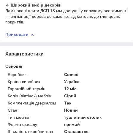
🔹
Широкий вибір декорів
Ламіновані плити ДСП 18 мм доступні у великому асортименті
— від імітації дерева до каменю, від матових до глянцевих
покриттів.
Приховати
Характеристики
Основні
Виробник
Comod
Країна виробник
Україна
Гарантійний термін
12 міс
Колір (відтінок) меблів
Сірий
Комплектація дзеркалом
Так
Стан
Новий
Тип меблів
туалетний столик
Форма фасаду
прямий
Швидкість виробництва
Стандартне