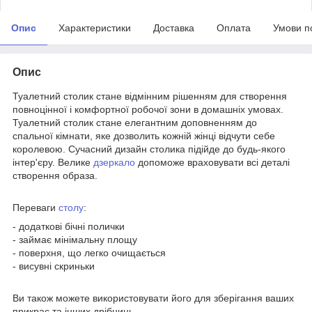
Опис
Характеристики
Доставка
Оплата
Умови п
Опис
Туалетний столик стане відмінним рішенням для створення
повноцінної і комфортної робочої зони в домашніх умовах.
Туалетний столик стане елегантним доповненням до
спальної кімнати, яке дозволить кожній жінці відчути себе
королевою. Сучасний дизайн столика підійде до будь-якого
інтер'єру. Велике
дзеркало
допоможе враховувати всі деталі
створення образа.
Переваги
столу
:
- додаткові бічні полички
- займає мінімальну площу
- поверхня, що легко очищається
- висувні скриньки
Ви також можете використовувати його для зберігання ваших
прикрас та інших дрібниць.