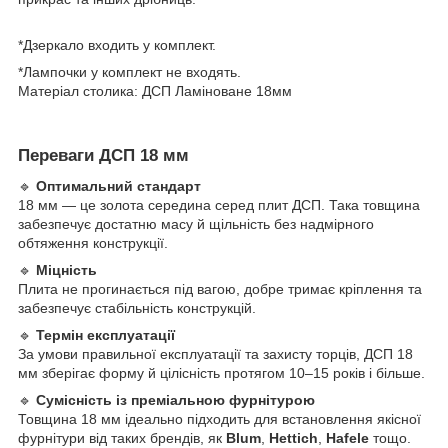
*Дзеркало входить у комплект.
*Лампочки у комплект не входять.
Матеріал столика: ДСП Ламіноване 18мм
Переваги ДСП 18 мм
🔹
Оптимальний стандарт
18 мм — це золота середина серед плит ДСП. Така товщина
забезпечує достатню масу й щільність без надмірного
обтяження конструкції.
🔹
Міцність
Плита не прогинається під вагою, добре тримає кріплення та
забезпечує стабільність конструкцій.
🔹
Термін експлуатації
За умови правильної експлуатації та захисту торців, ДСП 18
мм зберігає форму й цілісність протягом 10–15 років і більше.
🔹
Сумісність із преміальною фурнітурою
Товщина 18 мм ідеально підходить для встановлення якісної
фурнітури від таких брендів, як
Blum
,
Hettich
,
Hafele
тощо.