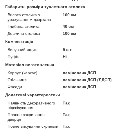
Габаритні розміри туалетного столика
Висота столика з
160 см
урахуванням дзеркала
Глибина столика
40 см
Довжина столика
100 см
Комплектація
Висувний ящик
5 шт.
Пуфік
Ні
Матеріал виготовлення
Корпус (каркас)
ламінована ДСП
Стільниця
ламінована ДСП (ЛДСП)
Фасади
ламінована ДСП
Додаткові характеристики
Наявність декоративного
Так
підсвічування
Плавне закривання
Так
дверцят
Повне висування скриньки
Так