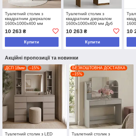
Туалетний столик з
Туалетний столик з
Туал
квадратним дзеркалом
квадратним дзеркалом
квад
1600х1000х400 мм
1600х1000х400 мм Дуб
160
Антрацит ДСП 18 мм
Родос/Білий ДСП 18 мм
Соно
10 263
10 263
10 
₴
₴
Купити
Купити
Акційні пропозиції та новинки
ДСП 18мм
–15%
БЕЗКОШТОВНА ДОСТАВКА
–15%
Туалетний столик з LED
Туалетний столик з