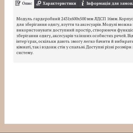
Опис
Характеристики
Інформація для замов
Модуль гардеробний 2431х600х500 мм ЛДСП 16мм. Корпус
для зберігання одягу, взуття та аксесуарів. Модулі можн
використовувати доступний простір, створюючи функціон
зберігання одягу, аксесуарів та інших особистих речей. В
інтер'єрах, оскільки дають змогу легко бачити й вибират
кімнаті, так і вздовж стін у спальні. Доступні різні розмі
систему.