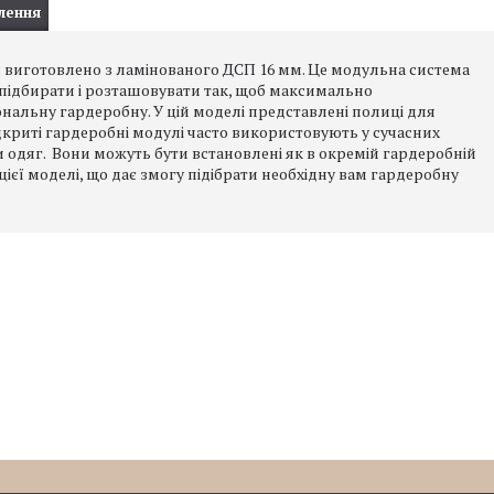
лення
 виготовлено з ламінованого ДСП 16 мм. Це модульна система
а підбирати і розташовувати так, щоб максимально
альну гардеробну. У цій моделі представлені полиці для
ідкриті гардеробні модулі часто використовують у сучасних
и одяг. Вони можуть бути встановлені як в окремій гардеробній
ри цієї моделі, що дає змогу підібрати необхідну вам гардеробну