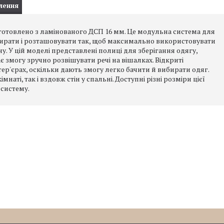
лення
отовлено з ламінованого ДСП 16 мм. Це модульна система для
ідбирати і розташовувати так, щоб максимально використовувати
 У цій моделі представлені полиці для зберігання одягу,
є змогу зручно розвішувати речі на вішалках. Відкриті
ер'єрах, оскільки дають змогу легко бачити й вибирати одяг.
аті, так і вздовж стін у спальні. Доступні різні розміри цієї
 систему.