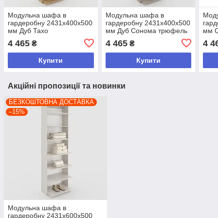
Модульна шафа в
Модульна шафа в
Мод
гардеробну 2431х400х500
гардеробну 2431х400х500
гард
мм Дуб Тахо
мм Дуб Сонома трюфель
мм С
4 465
4 465
4 4
₴
₴
Купити
Купити
Акційні пропозиції та новинки
БЕЗКОШТОВНА ДОСТАВКА
–15%
Модульна шафа в
гардеробну 2431х600х500