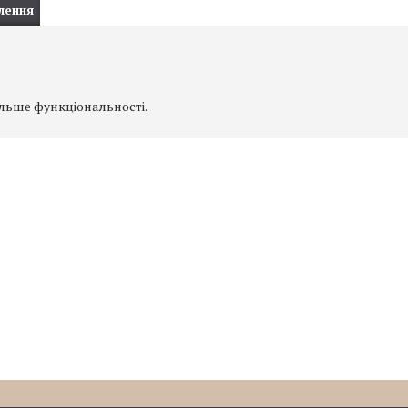
лення
ільше функціональності.