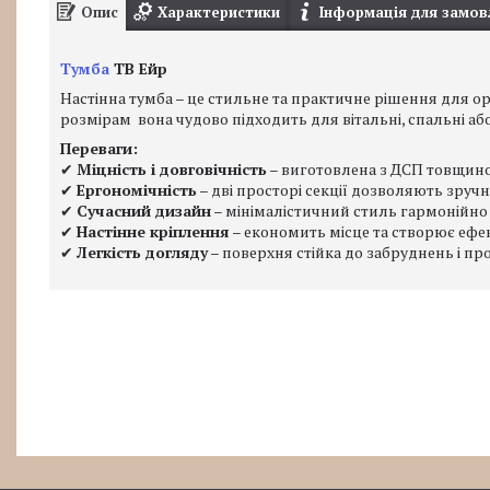
Опис
Характеристики
Інформація для замов
Тумба
ТВ Ейр
Настінна тумба – це стильне та практичне рішення для о
розмірам вона чудово підходить для вітальні, спальні а
Переваги:
✔
Міцність і довговічність
– виготовлена з ДСП товщиною
✔
Ергономічність
– дві просторі секції дозволяють зруч
✔
Сучасний дизайн
– мінімалістичний стиль гармонійно 
✔
Настінне кріплення
– економить місце та створює ефек
✔
Легкість догляду
– поверхня стійка до забруднень і пр