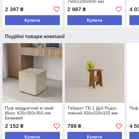
750х1200х600 мм
2 397
2 987
4 0
₴
₴
Купити
Купити
Подібні товари компанії
Пуф квадратний м`який
Табурет ТБ-1 Дуб Родос
Пуф 
Вінус 420х350х350 мм
темний 450х320х320 мм
Бежевий
2 152
788
4 5
₴
₴
Купити
Купити