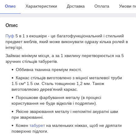
Опис
Характеристики
Доставка
Оплата
Умови п
Опис
Пуф
5 в 1 з екошкіри - це багатофункціональний і стильний
предмет меблів, який може виконувати одразу кілька ролей в
інтер'єрі.
Займає мінімум місця, а за 1 хвилину перетворюється на 5
зручних стільців табуретів.
Оббивна тканина преміум якості.
Каркас стільців виготовлено з міцної металевої труби
1.5 см* 1.5 см. Сталь товщиною 1,2 мм. Також
виготовляємо дерев'яний каркас.
Порошкове фарбування металу (в процесі
користування не буде відколів і подряпин).
Якісне зварювання металу і непомітні акуратні шви
при зварюванні.
Кожен
табурет
на маленьких ніжках, щоб не дряпати
поверхню підлоги.