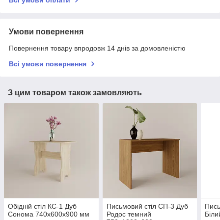
Всі умови оплати
Умови повернення
Повернення товару впродовж 14 днів за домовленістю
Всі умови повернення
З цим товаром також замовляють
Обідній стіл КС-1 Дуб
Письмовий стіл СП-3 Дуб
Пись
Сонома 740х600х900 мм
Родос темний
Біли