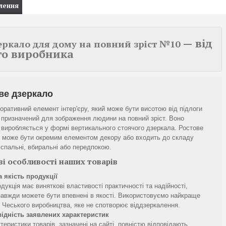
лення
— від
зеркало для дому на повний зріст №10
го виробн
ик
а
ве дзеркало
оративний елемент інтер'єру, який може бути висотою від підлоги
, призначений для зображення людини на повний зріст. Воно
 виробляється у формі вертикального стоячого дзеркала. Ростове
 може бути окремим елементом декору або входить до складу
у спальні, вбиральні або передпокою.
і особливості наших товарів
 якість продукції
дукція має виняткові властивості практичності та надійності,
завжди можете бути впевнені в якості. Використовуємо найкраще
 Чеського виробництва, яке не спотворює віддзеркалення.
ідність заявлених характеристик
теристики товарів, зазначені на сайті, повністю відповідають