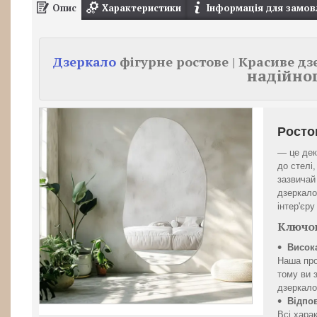
Опис
Характеристики
Інформація для замов
Дзеркало
фігурне ростове | Красиве д
надійно
Росто
— це дек
до стелі
зазвичай
дзеркало
інтер'єр
Ключов
Висока
Наша про
тому ви 
дзеркало
Відпов
Всі харак