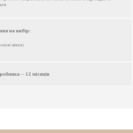
ься.
ння на вибір:
конові ніжки)
иробника — 12 місяців