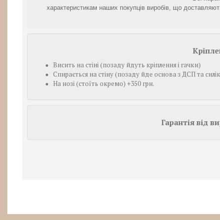
характеристикам наших покупців виробів, що доставляют
Кріпле
Висить на стіні (позаду йдуть кріплення і гачки)
Спирається на стіну (позаду йде основа з ДСП та силі
На нозі (стоїть окремо) +350 грн.
Гарантія від в