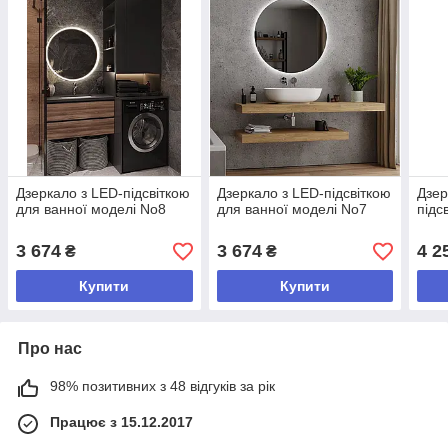
Дзеркало з LED-підсвіткою
Дзеркало з LED-підсвіткою
Дзер
для ванної моделі No8
для ванної моделі No7
підс
3 674
3 674
4 2
₴
₴
Купити
Купити
Про нас
98% позитивних з 48 відгуків за рік
Працює з 15.12.2017