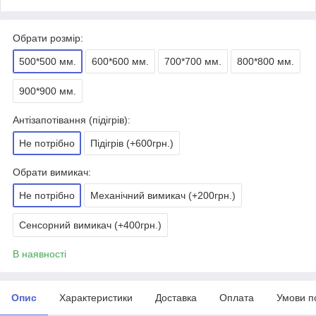
Обрати розмір:
500*500 мм.
600*600 мм.
700*700 мм.
800*800 мм.
900*900 мм.
Антізапотівання (підігрів):
Не потрібно
Підігрів (+600грн.)
Обрати вимикач:
Не потрібно
Механічний вимикач (+200грн.)
Сенсорний вимикач (+400грн.)
В наявності
Опис
Характеристики
Доставка
Оплата
Умови п