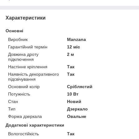
Характеристики
Основні
Виробник
Manzana
Гарантійний термін
12 міс
Довжина дроту
2 м
підключення
Настінне кріплення
Так
Наявність декоративного
Так
підсвічування
Основний колір
Сріблястий
Потужність
10 Вт
Стан
Новий
Тип
Дзеркало
Форма дзеркала
Овальне
Додаткові характеристики
Вологостійкість
Так