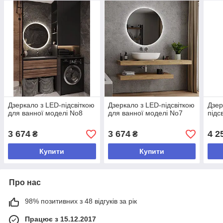
Дзеркало з LED-підсвіткою
Дзеркало з LED-підсвіткою
Дзер
для ванної моделі No8
для ванної моделі No7
підс
3 674
3 674
4 2
₴
₴
Купити
Купити
Про нас
98% позитивних з 48 відгуків за рік
Працює з 15.12.2017