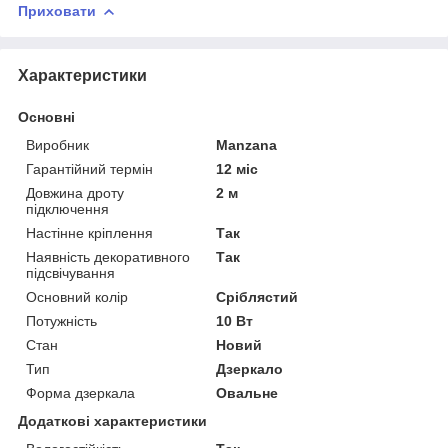
Приховати
Характеристики
Основні
Виробник
Manzana
Гарантійний термін
12 міс
Довжина дроту
2 м
підключення
Настінне кріплення
Так
Наявність декоративного
Так
підсвічування
Основний колір
Сріблястий
Потужність
10 Вт
Стан
Новий
Тип
Дзеркало
Форма дзеркала
Овальне
Додаткові характеристики