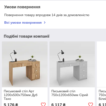
Умови повернення
Повернення товару впродовж 14 днів за домовленістю
Всі умови повернення
Подібні товари компанії
Письмовий стіл Арт
Письмовий стіл
Пись
1200х500х750мм Дуб
750х1200х650мм Сірий
750х
Тахо
Біли
5 176
6 117
6 1
₴
₴