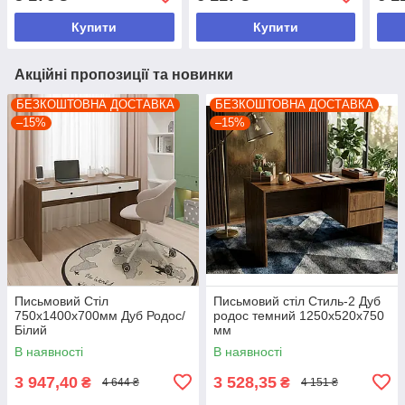
Купити
Купити
Акційні пропозиції та новинки
БЕЗКОШТОВНА ДОСТАВКА
БЕЗКОШТОВНА ДОСТАВКА
–15%
–15%
Письмовий Стіл
Письмовий стіл Стиль-2 Дуб
750х1400х700мм Дуб Родос/
родос темний 1250х520х750
Білий
мм
В наявності
В наявності
3 947,40
3 528,35
₴
₴
4 644 ₴
4 151 ₴