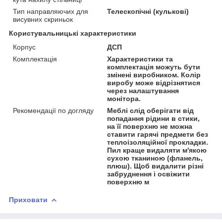
Тип направляючих для
Телескопічні (кулькові)
висувних скриньок
Користувальницькі характеристики
Корпус
ДСП
Комплектація
Характеристики та
комплектація можуть бути
змінені виробником. Колір
виробу може відрізнятися
через налаштування
монітора.
Рекомендації по догляду
Меблі слід оберігати від
попадання рідини в стики,
на її поверхню не можна
ставити гарячі предмети без
теплоізоляційної прокладки.
Пил краще видаляти м'якою
сухою тканиною (фланель,
плюш). Щоб видалити різні
забруднення і освіжити
поверхню м
Приховати