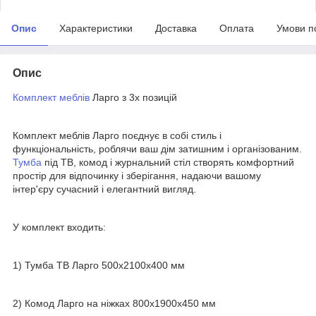
Опис
Характеристики
Доставка
Оплата
Умови п
Опис
Комплект меблів
Ларго з 3х позицій
Комплект меблів Ларго поєднує в собі стиль і
функціональність, роблячи ваш дім затишним і організованим.
Тумба
під ТВ, комод і журнальний стіл створять комфортний
простір для відпочинку і зберігання, надаючи вашому
інтер'єру сучасний і елегантний вигляд.
У комплект входить:
1) Тумба ТВ Ларго 500х2100х400 мм
2) Комод Ларго на ніжках 800х1900х450 мм