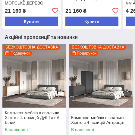
МОРСЬКЕ ДЕРЕВО
мм 
КАРБОН
ДЕР
21 160
21 160
4 2
₴
₴
Купити
Купити
Акційні пропозиції та новинки
БЕЗКОШТОВНА ДОСТАВКА
БЕЗКОШТОВНА ДОСТАВКА
Подарунок
Подарунок
Комплект меблів в спальню
Хюгге з 4 позицій Дуб Тахо/
Комплект меблів в спальню
Білий
Хюгге з 4 позицій Антрацит
В наявності
В наявності