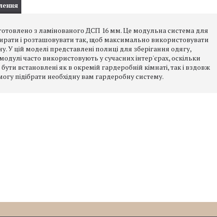
лення
отовлено з ламінованого ДСП 16 мм. Це модульна система для
ідбирати і розташовувати так, щоб максимально використовувати
 У цій моделі представлені полиці для зберігання одягу,
 модулі часто використовують у сучасних інтер'єрах, оскільки
ути встановлені як в окремій гардеробній кімнаті, так і вздовж
 змогу підібрати необхідну вам гардеробну систему.