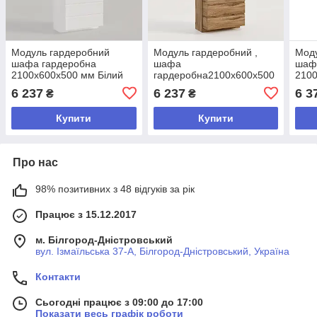
Модуль гардеробний
Модуль гардеробний ,
Мод
шафа гардеробна
шафа
шаф
2100х600х500 мм Білий
гардеробна2100х600х500
210
мм Дуб Тахо
Род
6 237
6 237
6 3
₴
₴
Купити
Купити
Про нас
98% позитивних з 48 відгуків за рік
Працює з 15.12.2017
м. Білгород-Дністровський
вул. Ізмаїльська 37-А, Білгород-Дністровський, Україна
Контакти
Сьогодні працює з 09:00 до 17:00
Показати весь графік роботи