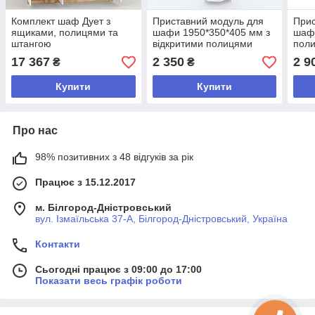
Комплект шаф Дует з
Приставний модуль для
Прис
ящиками, полицями та
шафи 1950*350*405 мм з
шаф
штангою
відкритими полицями
поли
1950x1500x520мм Дуб
Білий
17 367
2 350
2 9
₴
₴
Тахо/Білий
Купити
Купити
Про нас
98% позитивних з 48 відгуків за рік
Працює з 15.12.2017
м. Білгород-Дністровський
вул. Ізмаїльська 37-А, Білгород-Дністровський, Україна
Контакти
Сьогодні працює з 09:00 до 17:00
Показати весь графік роботи