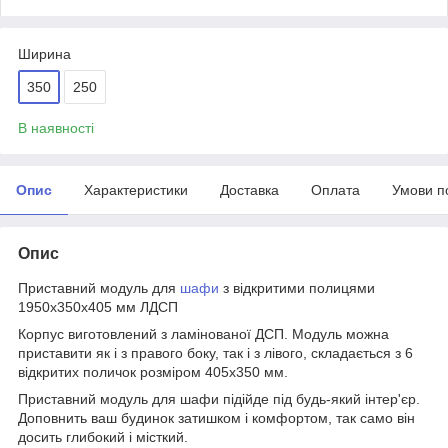
Ширина
350
250
В наявності
Опис
Характеристики
Доставка
Оплата
Умови п
Опис
Приставний модуль для
шафи
з відкритими полицями
1950х350х405 мм ЛДСП
Корпус виготовлений з ламінованої ДСП. Модуль можна
приставити як і з правого боку, так і з лівого, складається з 6
відкритих поличок розміром 405х350 мм.
Приставний модуль для шафи підійде під будь-який інтер'єр.
Доповнить ваш будинок затишком і комфортом, так само він
досить глибокий і місткий.