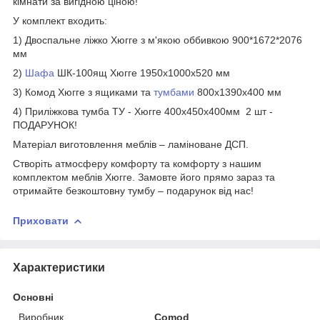
кімнати за вигідною ціною!
У комплект входить:
1) Двоспальне ліжко Хюгге з м'якою оббивкою 900*1672*2076
мм
2)
Шафа
ШК-100ящ Хюгге 1950х1000х520 мм
3) Комод Хюгге з ящиками та
тумбами
800х1390х400 мм
4) Приліжкова тумба ТУ - Хюгге 400х450х400мм 2 шт -
ПОДАРУНОК!
Матеріал виготовлення меблів – ламіноване ДСП.
Створіть атмосферу комфорту та комфорту з нашим
комплектом меблів Хюгге. Замовте його прямо зараз та
отримайте безкоштовну тумбу – подарунок від нас!
Приховати
Характеристики
Основні
Виробник
Comod