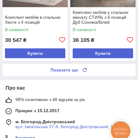
Комплект меблів у спальню
Комплект меблів в спальню
кімнату СТИЛЬ з 6 позицій
Хюгге з 4 позицій
Дуб Сонома/Білий
В наявності
В наявності
30 547
36 105
₴
₴
Купити
Купити
Показати ще
Про нас
98% позитивних з 48 відгуків за рік
Працює з 15.12.2017
м. Білгород-Дністровський
вул. Ізмаїльська 37-А, Білгород-Дністровський, Україна
КНОПКА
ЗВ'ЯЗКУ
Контакти