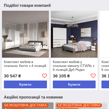
Подібні товари компанії
Комплект меблів в
Комплект меблів у
Комп
спальню Хюгге з 4 позицій
спальню кімнату СТИЛЬ з
спал
6 позицій Дуб Родос
6 по
темний/Білий
Біли
30 547
36 105
36 
₴
₴
Купити
Купити
Акційні пропозиції та новинки
БЕЗКОШТОВНА ДОСТАВКА
БЕЗКОШТОВНА ДОСТАВКА