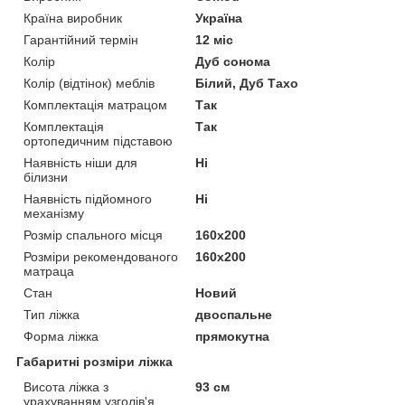
Країна виробник
Україна
Гарантійний термін
12 міс
Колір
Дуб сонома
Колір (відтінок) меблів
Білий, Дуб Тахо
Комплектація матрацом
Так
Комплектація
Так
ортопедичним підставою
Наявність ніши для
Ні
білизни
Наявність підйомного
Ні
механізму
Розмір спального місця
160х200
Розміри рекомендованого
160х200
матраца
Стан
Новий
Тип ліжка
двоспальне
Форма ліжка
прямокутна
Габаритні розміри ліжка
Висота ліжка з
93 см
урахуванням узголів'я