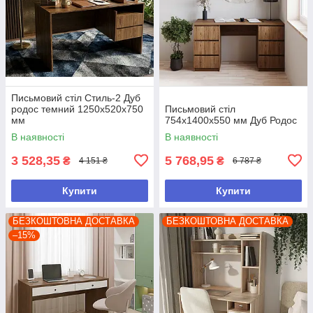
Письмовий стіл Стиль-2 Дуб
родос темний 1250х520х750
Письмовий стіл
мм
754х1400х550 мм Дуб Родос
В наявності
В наявності
3 528,35
5 768,95
₴
₴
4 151 ₴
6 787 ₴
Купити
Купити
БЕЗКОШТОВНА ДОСТАВКА
БЕЗКОШТОВНА ДОСТАВКА
–15%