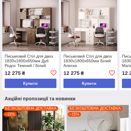
Письмовий Стіл для двох
Письмовий Стіл для двох
Пись
1830х1800х650мм Дуб
1830х1800х650мм Білий
183
Родос Темний / Білий
Аляска
Магі
Аляска
12 275
12 275
12 
₴
₴
Купити
Купити
Акційні пропозиції та новинки
БЕЗКОШТОВНА ДОСТАВКА
БЕЗКОШТОВНА ДОСТАВКА
–15%
–15%