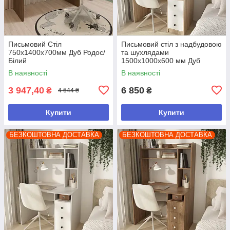
Письмовий Стіл
Письмовий стіл з надбудовою
750х1400х700мм Дуб Родос/
та шухлядами
Білий
1500х1000х600 мм Дуб
Сонома/Білий
В наявності
В наявності
3 947,40
6 850
₴
₴
4 644 ₴
Купити
Купити
БЕЗКОШТОВНА ДОСТАВКА
БЕЗКОШТОВНА ДОСТАВКА