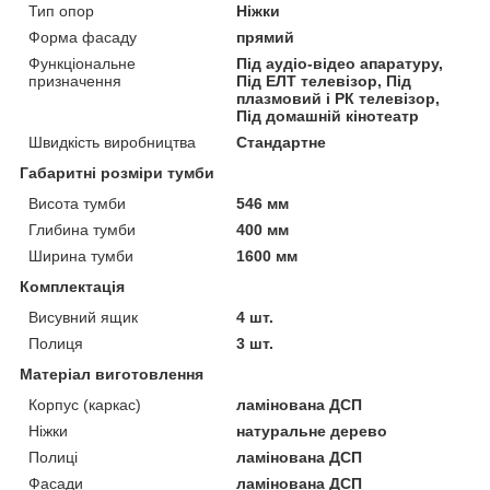
Тип опор
Ніжки
Форма фасаду
прямий
Функціональне
Під аудіо-відео апаратуру,
призначення
Під ЕЛТ телевізор, Під
плазмовий і РК телевізор,
Під домашній кінотеатр
Швидкість виробництва
Стандартне
Габаритні розміри тумби
Висота тумби
546 мм
Глибина тумби
400 мм
Ширина тумби
1600 мм
Комплектація
Висувний ящик
4 шт.
Полиця
3 шт.
Матеріал виготовлення
Корпус (каркас)
ламінована ДСП
Ніжки
натуральне дерево
Полиці
ламінована ДСП
Фасади
ламінована ДСП