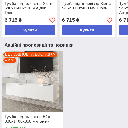
Тумба під телевізор Хюгге
Тумба під телевізор Хюгге
Тумб
546х1600х400 мм Дуб
546х1600х400 мм Сірий
546
Тахо
Антр
6 715
6 715
6 7
₴
₴
Купити
Купити
Акційні пропозиції та новинки
БЕЗКОШТОВНА ДОСТАВКА
–15%
Тумба під телевізор Ейр
330х1400х350 мм Білий