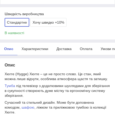
Швидкість виробництва
Стандартне
Хочу швидко +10%
В наявності
Опис
Характеристики
Доставка
Оплата
Умови п
Опис
Хюгге (Hygge) Хюгге – це не просто слово. Це стан, який
можна лише відчути, особлива атмосфера щастя та затишку.
Тумба
під телевізор з додатковими шухлядами для зберігання
в сукупності створюють дуже містку та ергономічну систему
зберігання.
Сучасний та стильний дизайн. Може бути доповнена
комодом,
шафою
, ліжком та приліжковою тумбою із колекції
Хюгге.