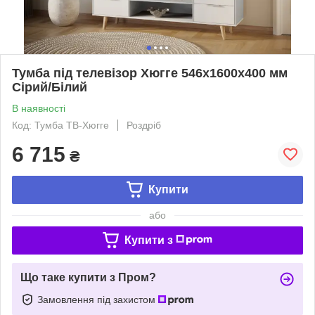
Тумба під телевізор Хюгге 546х1600х400 мм
Сірий/Білий
В наявності
Код: Тумба ТВ-Хюгге
Роздріб
6 715
₴
Купити
або
Купити з
Що таке купити з Пром?
Замовлення під захистом