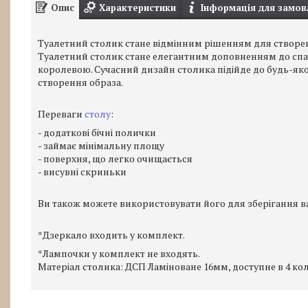
Опис
Характеристики
Інформація для замов
Туалетний столик стане відмінним рішенням для створен
Туалетний столик стане елегантним доповненням до спаль
королевою. Сучасний дизайн столика підійде до будь-яко
створення образа.
Переваги
столу
:
- додаткові бічні полички
- займає мінімальну площу
- поверхня, що легко очищається
- висувні скриньки
Ви також можете використовувати його для зберігання в
*Дзеркало входить у комплект.
*Лампочки у комплект не входять.
Матеріал столика: ДСП Ламіноване 16мм, доступне в 4 ко