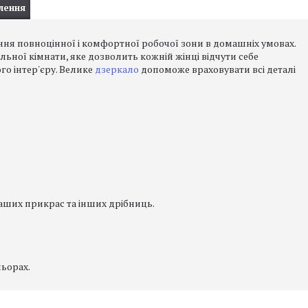
лення
ня повноцінної і комфортної робочої зони в домашніх умовах.
ної кімнати, яке дозволить кожній жінці відчути себе
го інтер'єру. Велике
дзеркало
допоможе враховувати всі деталі
аших прикрас та інших дрібниць.
льорах.