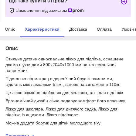
Що таке купити з Пром?
Замовлення під захистом
Опис
Характеристики
Доставка
Оплата
Умови 
Опис
Стильне дитяче односпальне ліжко для підлітка, оснащене
двома шухлядами 800х2040х1000 мм на телескопічних
напрямних.
Підставою під матрац є дерев'яний брус із ламелями,
відстань між ламелями 5 см., вагове навантаження 110кг.
Це ліжко відмінно підійде як для малюків, так і для підлітків.
Ергономічний дизайн ліжка подарує комфорт його власнику.
Ліжко для школяра. Ліжко для дитячого садка. Ліжко для
підлітка із ящиками. Ліжко підліткове.
Можна додати бортик для дітей молодшого віку
Приховати