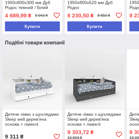
1950х800х300 мм Дуб
1950х800х520 мм Дуб
1950
Родос темний / Білий
Родос
Родо
4 689,99
8 230,50
8 2
₴
₴
5 043 ₴
8 850 ₴
Купити
Купити
Подібні товари компанії
Дитяче ліжко з шухлядами
Дитяче ліжко з шухлядами
Дитя
Sleep well дерев'яна
Sleep well дерев'яна
Slee
основа + ламелі
основа + ламелі
осно
800х2040х1000 мм Білий
800х2032х1108 мм
800х
9 303,72
9 3
₴
Антрацит
9 311
₴
10 004 ₴
10 00