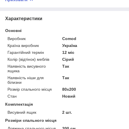
Характеристики
Основні
Виробник
Comod
Країна виробник
Україна
Гарантійний термін
12 міс
Колір (відтінок) меблів
Сірий
Наявність висувного
Так
ящика
Наявність ніши для
Так
білизни
Розмір спального місця
80х200
Стан
Новий
Комплектація
Висувний ящик
2 шт.
Розміри спального місця
Довжина спального місця
200 см