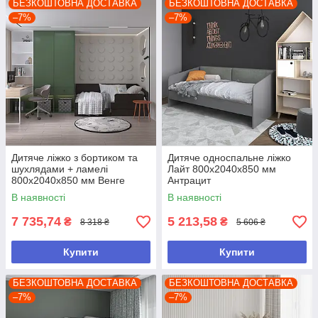
БЕЗКОШТОВНА ДОСТАВКА
БЕЗКОШТОВНА ДОСТАВКА
–7%
–7%
Дитяче ліжко з бортиком та
Дитяче односпальне ліжко
шухлядами + ламелі
Лайт 800х2040х850 мм
800х2040х850 мм Венге
Антрацит
Магія
В наявності
В наявності
7 735,74
5 213,58
₴
₴
8 318 ₴
5 606 ₴
Купити
Купити
БЕЗКОШТОВНА ДОСТАВКА
БЕЗКОШТОВНА ДОСТАВКА
–7%
–7%