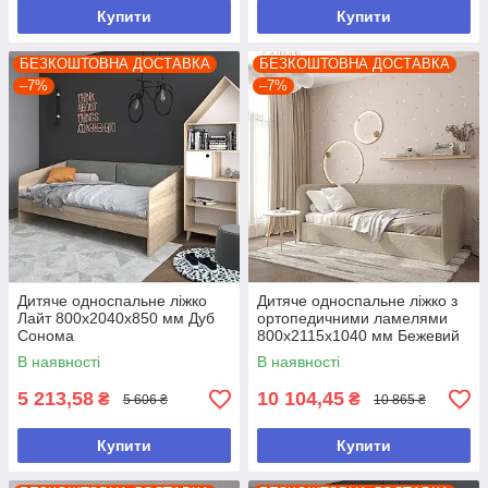
Купити
Купити
БЕЗКОШТОВНА ДОСТАВКА
БЕЗКОШТОВНА ДОСТАВКА
–7%
–7%
Дитяче односпальне ліжко
Дитяче односпальне ліжко з
Лайт 800х2040х850 мм Дуб
ортопедичними ламелями
Сонома
800х2115х1040 мм Бежевий
В наявності
В наявності
5 213,58
10 104,45
₴
₴
5 606 ₴
10 865 ₴
Купити
Купити