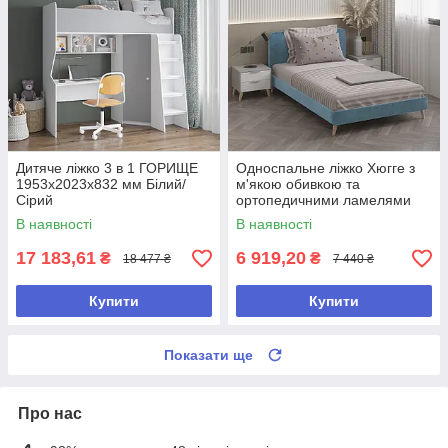
Дитяче ліжко 3 в 1 ГОРИЩЕ
Односпальне ліжко Хюгге з
1953х2023х832 мм Білий/
м'якою обивкою та
Сірий
ортопедичними ламелями
Блакитний 900*950*2056 мм
В наявності
В наявності
17 183,61
6 919,20
₴
₴
18 477 ₴
7 440 ₴
Купити
Купити
Показати ще
Про нас