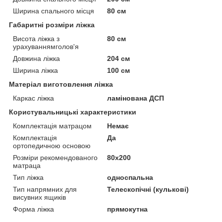
Ширина спального місця
80 см
Габаритні розміри ліжка
Висота ліжка з
80 см
урахуваннямголов'я
Довжина ліжка
204 см
Ширина ліжка
100 см
Матеріал виготовлення ліжка
Каркас ліжка
ламінована ДСП
Користувальницькі характеристики
Комплектація матрацом
Немає
Комплектація
Да
ортопедичною основою
Розміри рекомендованого
80х200
матраца
Тип ліжка
односпальна
Тип напрямних для
Телескопічні (кулькові)
висувних ящиків
Форма ліжка
прямокутна