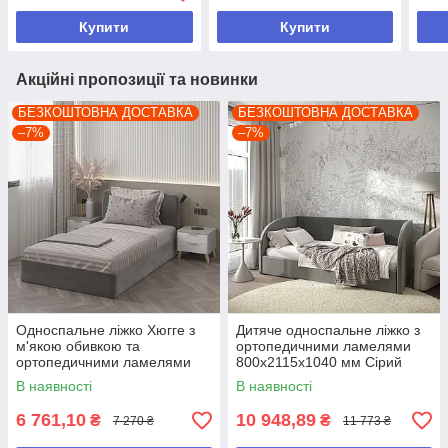
Купити
Купити
Акційні пропозиції та новинки
БЕЗКОШТОВНА ДОСТАВКА
БЕЗКОШТОВНА ДОСТАВКА
–7%
–7%
Односпальне ліжко Хюгге з
Дитяче односпальне ліжко з
м'якою обивкою та
ортопедичними ламелями
ортопедичними ламелями
800х2115х1040 мм Сірий
900*950*2056 мм Сірий
В наявності
В наявності
6 761,10
10 948,89
₴
₴
7 270 ₴
11 773 ₴