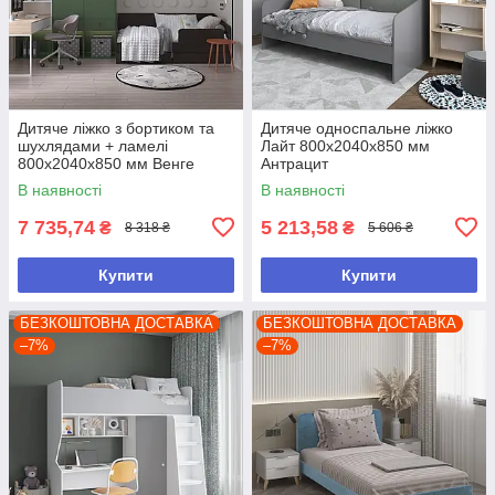
Дитяче ліжко з бортиком та
Дитяче односпальне ліжко
шухлядами + ламелі
Лайт 800х2040х850 мм
800х2040х850 мм Венге
Антрацит
Магія
В наявності
В наявності
7 735,74
5 213,58
₴
₴
8 318 ₴
5 606 ₴
Купити
Купити
БЕЗКОШТОВНА ДОСТАВКА
БЕЗКОШТОВНА ДОСТАВКА
–7%
–7%