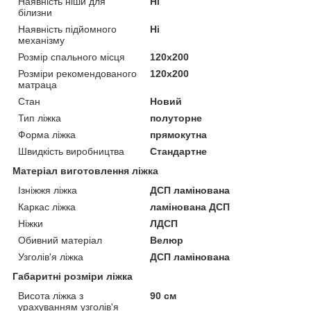
Наявність ніши для
Ні
білизни
Наявність підйомного
Ні
механізму
Розмір спального місця
120х200
Розміри рекомендованого
120х200
матраца
Стан
Новий
Тип ліжка
полуторне
Форма ліжка
прямокутна
Швидкість виробництва
Стандартне
Матеріал виготовлення ліжка
Ізніжжя ліжка
ДСП ламінована
Каркас ліжка
ламінована ДСП
Ніжки
ЛДСП
Обивний матеріал
Велюр
Узголів'я ліжка
ДСП ламінована
Габаритні розміри ліжка
Висота ліжка з
90 см
урахуванням узголів'я