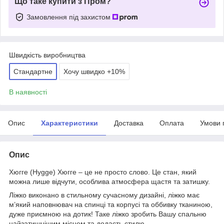
Що таке купити з Пром?
Замовлення під захистом
Швидкість виробництва
Стандартне
Хочу швидко +10%
В наявності
Опис
Характеристики
Доставка
Оплата
Умови 
Опис
Хюгге (Hygge) Хюгге – це не просто слово. Це стан, який
можна лише відчути, особлива атмосфера щастя та затишку.
Ліжко виконано в стильному сучасному дизайні, ліжко має
м’який наповнювач на спинці та корпусі та оббивку тканиною,
дуже приємною на дотик! Таке ліжко зробить Вашу спальню
найзатишнішим місцем та додасть стилю.