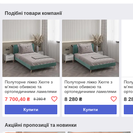
Подібні товари компанії
Полуторне ліжко Хюгге з
Полуторне ліжко Хюгге з
Полу
м'якою обивкою та
м'якою обивкою та
м'як
ортопедичними ламелями
ортопедичними ламелями
орт
Бірюза 900*1272*2076 мм
Бірюза 900*1272*2076 мм
Блак
7 700,40
8 280
8 2
₴
₴
8 280 ₴
мм
Купити
Купити
Акційні пропозиції та новинки