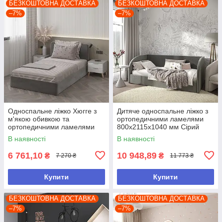
БЕЗКОШТОВНА ДОСТАВКА
БЕЗКОШТОВНА ДОСТАВКА
–7%
–7%
Односпальне ліжко Хюгге з
Дитяче односпальне ліжко з
м'якою обивкою та
ортопедичними ламелями
ортопедичними ламелями
800х2115х1040 мм Сірий
900*950*2056 мм Сірий
В наявності
В наявності
6 761,10
10 948,89
₴
₴
7 270 ₴
11 773 ₴
Купити
Купити
БЕЗКОШТОВНА ДОСТАВКА
БЕЗКОШТОВНА ДОСТАВКА
–7%
–7%