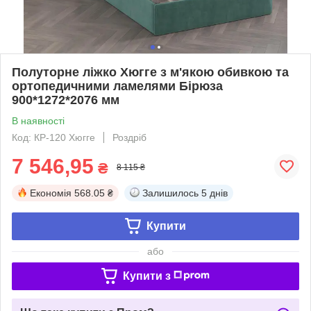
Полуторне ліжко Хюгге з м'якою обивкою та
ортопедичними ламелями Бірюза
900*1272*2076 мм
В наявності
Код: КР-120 Хюгге
Роздріб
7 546,95
₴
8 115 ₴
Економія
568.05 ₴
Залишилось
5 днів
Купити
або
Купити з