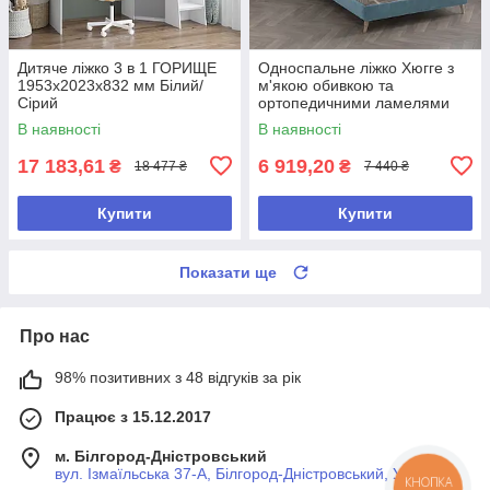
Дитяче ліжко 3 в 1 ГОРИЩЕ
Односпальне ліжко Хюгге з
1953х2023х832 мм Білий/
м'якою обивкою та
Сірий
ортопедичними ламелями
Блакитний 900*950*2056 мм
В наявності
В наявності
17 183,61
6 919,20
₴
₴
18 477 ₴
7 440 ₴
Купити
Купити
Показати ще
Про нас
98% позитивних з 48 відгуків за рік
Працює з 15.12.2017
м. Білгород-Дністровський
вул. Ізмаїльська 37-А, Білгород-Дністровський, Україна
КНОПКА