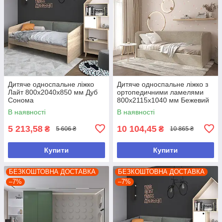
Дитяче односпальне ліжко
Дитяче односпальне ліжко з
Лайт 800х2040х850 мм Дуб
ортопедичними ламелями
Сонома
800х2115х1040 мм Бежевий
В наявності
В наявності
5 213,58
10 104,45
₴
₴
5 606 ₴
10 865 ₴
Купити
Купити
БЕЗКОШТОВНА ДОСТАВКА
БЕЗКОШТОВНА ДОСТАВКА
–7%
–7%