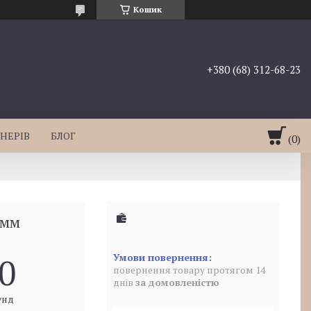
Кошик
+380 (68) 312-68-23
НЕРІВ
БЛОГ
 мм
0
повернення товару протягом 14
днів
за домовленістю
унд