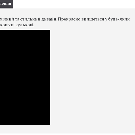
лення
омічний та стильний дизайн. Прекрасно впишеться у будь-який
копічні кулькові.