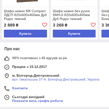
Шафа нижня МК Compact
Шафа нижня без ручок
Шаф
ЛДСП 820х600х460мм Дуб
КМН-6 820х600х460мм
без 
Родос темний
Дуб Родос темний
Біли
2 889
3 268
3 3
₴
₴
Купити
Купити
Про нас
98% позитивних з 48 відгуків за рік
Працює з 15.12.2017
м. Білгород-Дністровський
вул. Ізмаїльська 37-А, Білгород-Дністровський, Україна
Контакти
Сьогодні вихідний
Показати весь графік роботи