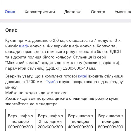
Опис
Характеристики
Доставка
Оплата
Умови п
Опис
Кухня пряма, довжиною 2,0 м., складається з 7 модулів: 3-х
нижніх
шаф
-модулів, 4-х верхніх шаф-модулів. Корпус та
фасади верхнього та нижнього ряду виконані з білого ЛДСП
та відкрита полиця білого кольору. Стільниця із серії
"Місячний камінь" входить до комплекту (можливі варіанти),
параметри стільниці (ДхШхТ) 1200х600х40 мм.
Зверніть увагу, що в комплект готової
кухні
входить стільниця
довжиною 1200 мм.
Тумба
в кухні розрахована під накладну
мийку.
Мийка не входить до комплекту.
Уразі, якщо вам потрібна цілісна стільниця під розмір кухні
звертайтеся до менеджера.
Верх шафа з
Верх шафа з
Верх шафа з
Верх шафа з
полицею
2 полицями
полицею
полицею
600х600х300
200х600х300
400х600х300
800х600х300