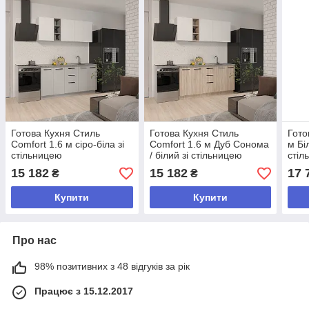
Готова Кухня Стиль
Готова Кухня Стиль
Гото
Comfort 1.6 м сіро-біла зі
Comfort 1.6 м Дуб Сонома
м Бі
стільницею
/ білий зі стільницею
стіл
15 182
15 182
17 
₴
₴
Купити
Купити
Про нас
98% позитивних з 48 відгуків за рік
Працює з 15.12.2017