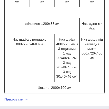
мм
мм
мм
мм
стільниця 1200х38мм
Накладна ми
йка
Низ шафа з полицею
Низ шафа
Низ шафа під
800х720х460 мм
400х720 мм з
накладне
3 ящиками
миття
1 ящ
800х720х460
20х40х46 см;
мм
2 ящ
20х40х46 см;
3 ящ
30х40х46 см)
Цоколь 2000х100мм
Приховати