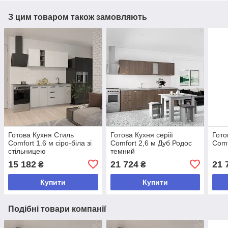
З цим товаром також замовляють
Готова Кухня Стиль
Готова Кухня серіії
Гото
Comfort 1.6 м сіро-біла зі
Comfort 2,6 м Дуб Родос
Comf
стільницею
темний
15 182
21 724
21 
₴
₴
Купити
Купити
Подібні товари компанії