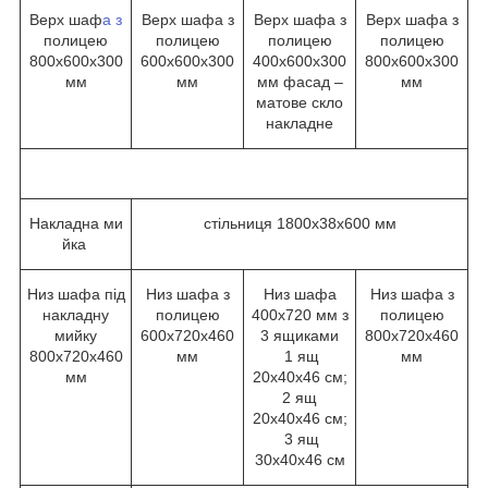
Верх шаф
а з
Верх шафа з
Верх шафа з
Верх шафа з
полицею
полицею
полицею
полицею
800х600х300
600х600х300
400х600х300
800х600х300
мм
мм
мм фасад –
мм
матове скло
накладне
Накладна ми
стільниця 1800х38х600 мм
йка
Низ шафа під
Низ шафа з
Низ шафа
Низ шафа з
накладну
полицею
400х720 мм з
полицею
мийку
600х720х460
3 ящиками
800х720х460
800х720х460
мм
1 ящ
мм
мм
20х40х46 см;
2 ящ
20х40х46 см;
3 ящ
30х40х46 см