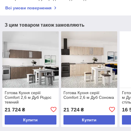
Всі умови повернення
З цим товаром також замовляють
Готова Кухня серіії
Готова Кухня серіії
Гото
Comfort 2,6 м Дуб Родос
Comfort 2,6 м Дуб Сонома
м Ду
темний
стіл
21 724
21 724
16 
₴
₴
Купити
Купити