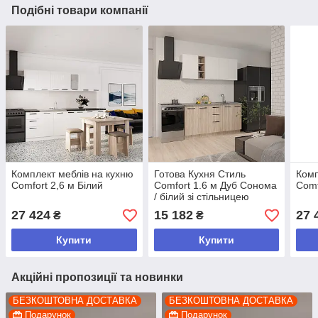
Подібні товари компанії
Комплект меблів на кухню
Готова Кухня Стиль
Комп
Comfort 2,6 м Білий
Comfort 1.6 м Дуб Сонома
Comf
/ білий зі стільницею
27 424
15 182
27 
₴
₴
Купити
Купити
Акційні пропозиції та новинки
БЕЗКОШТОВНА ДОСТАВКА
БЕЗКОШТОВНА ДОСТАВКА
Подарунок
Подарунок