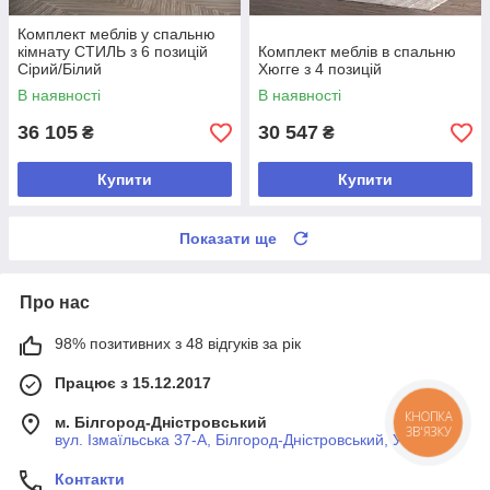
Комплект меблів у спальню
кімнату СТИЛЬ з 6 позицій
Комплект меблів в спальню
Сірий/Білий
Хюгге з 4 позицій
В наявності
В наявності
36 105
30 547
₴
₴
Купити
Купити
Показати ще
Про нас
98% позитивних з 48 відгуків за рік
Працює з 15.12.2017
м. Білгород-Дністровський
КНОПКА
ЗВ'ЯЗКУ
вул. Ізмаїльська 37-А, Білгород-Дністровський, Україна
Контакти