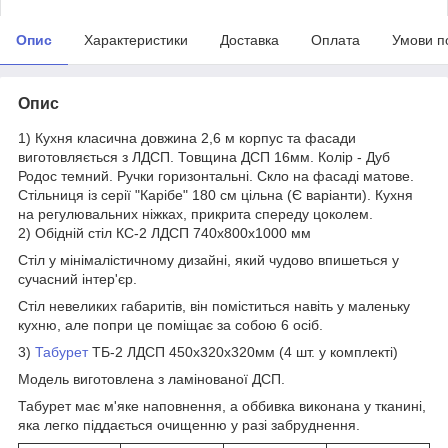
Опис
Характеристики
Доставка
Оплата
Умови п
Опис
1) Кухня класична довжина 2,6 м корпус та фасади
виготовляється з ЛДСП. Товщина ДСП 16мм. Колір - Дуб
Родос темний. Ручки горизонтальні. Скло на фасаді матове.
Стільниця із серії "Карібе" 180 см цільна (Є варіанти). Кухня
на регулювальних ніжках, прикрита спереду цоколем.
2) Обідній стіл КС-2 ЛДСП 740х800х1000 мм
Стіл у мінімалістичному дизайні, який чудово впишеться у
сучасний інтер'єр.
Стіл невеликих габаритів, він поміститься навіть у маленьку
кухню, але попри це поміщає за собою 6 осіб.
3)
Табурет
ТБ-2 ЛДСП 450х320х320мм (4 шт. у комплекті)
Модель виготовлена з ламінованої ДСП.
Табурет має м'яке наповнення, а оббивка виконана у тканині,
яка легко піддається очищенню у разі забруднення.