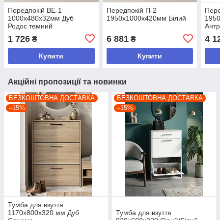
Передпокій ВЕ-1
Передпокій П-2
Пере
1000х480х32мм Дуб
1950х1000х420мм Білий
195
Родос темний
Антр
1 726
6 881
4 1
₴
₴
Купити
Купити
Акційні пропозиції та новинки
БЕЗКОШТОВНА ДОСТАВКА
БЕЗКОШТОВНА ДОСТАВКА
–15%
–15%
Тумба для взуття
1170х800х320 мм Дуб
Тумба для взуття