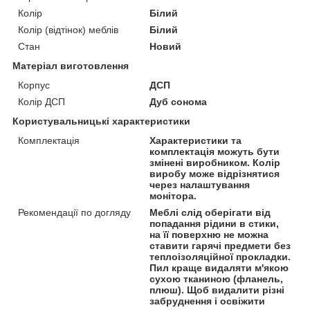
Колір
Білий
Колір (відтінок) меблів
Білий
Стан
Новий
Матеріал виготовлення
Корпус
ДСП
Колір ДСП
Дуб сонома
Користувальницькі характеристики
Комплектація
Характеристики та
комплектація можуть бути
змінені виробником. Колір
виробу може відрізнятися
через налаштування
монітора.
Рекомендації по догляду
Меблі слід оберігати від
попадання рідини в стики,
на її поверхню не можна
ставити гарячі предмети без
теплоізоляційної прокладки.
Пил краще видаляти м'якою
сухою тканиною (фланель,
плюш). Щоб видалити різні
забруднення і освіжити