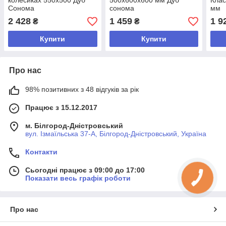
колесиках 550х500 Дуб
500x600x600 мм Дуб
Клас
Сонома
сонома
мм
2 428
1 459
1 9
₴
₴
Купити
Купити
Про нас
98% позитивних з 48 відгуків за рік
Працює з 15.12.2017
м. Білгород-Дністровський
вул. Ізмаїльська 37-А, Білгород-Дністровський, Україна
Контакти
Сьогодні працює з 09:00 до 17:00
Показати весь графік роботи
Про нас