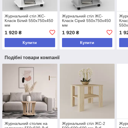
Журнальний стіл ЖС-
Журнальний стіл ЖС-
Журн
Класік Білий 550х750х450
Класік Сірий 550х750х450
Клас
мм
мм
550
1 920
1 920
1 9
₴
₴
Купити
Купити
Подібні товари компанії
Журнальний столик на
Журнальний стіл ЖС-2
Журн