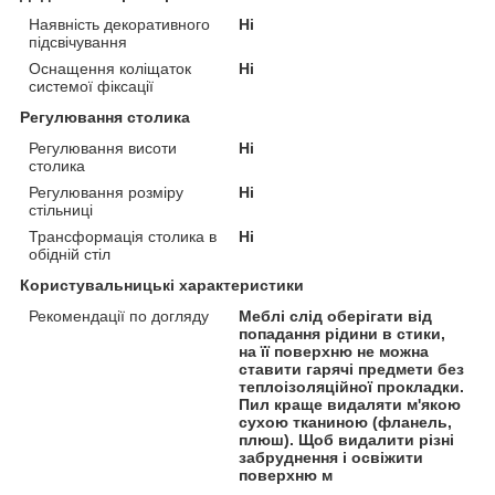
Наявність декоративного
Ні
підсвічування
Оснащення коліщаток
Ні
системої фіксації
Регулювання столика
Регулювання висоти
Ні
столика
Регулювання розміру
Ні
стільниці
Трансформація столика в
Ні
обідній стіл
Користувальницькі характеристики
Рекомендації по догляду
Меблі слід оберігати від
попадання рідини в стики,
на її поверхню не можна
ставити гарячі предмети без
теплоізоляційної прокладки.
Пил краще видаляти м'якою
сухою тканиною (фланель,
плюш). Щоб видалити різні
забруднення і освіжити
поверхню м