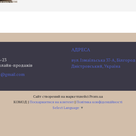
8-23
вул. Ізмаїльська 37-А, Білгород
нлайн-продажів
Дністровський, Україна
l@gmail.com
Сайт створений на маркетплейсі
Prom.ua
КОМОД |
Поскаржитися на контент
|
Політика конфіденційності
Select Language
▼