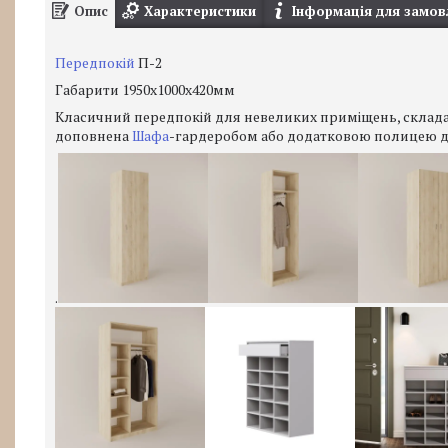
Опис
Характеристики
Інформація для замов
Передпокій
П-2
Габарити 1950х1000х420мм
Класичний передпокій для невеликих приміщень, склада
доповнена
Шафа
-гардеробом або додатковою полицею д
.