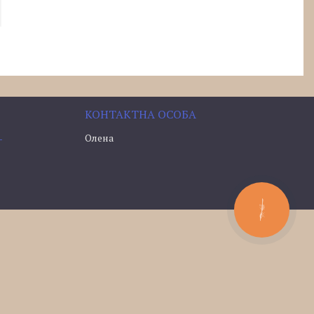
Олена
-
КНОПКА
ЗВ'ЯЗКУ