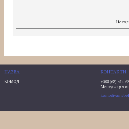
Цокол
КОМОД
+380 (68) 312-6
Менеджер з о
komodivamebe