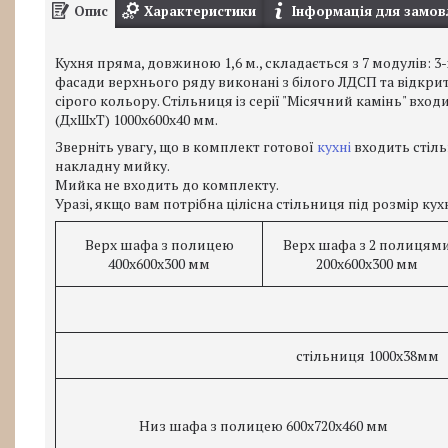
Опис
Характеристики
Інформація для замов
Кухня пряма, довжиною 1,6 м., складається з 7 модулів: 3
фасади верхнього ряду виконані з білого ЛДСП та відкри
сірого кольору. Стільниця із серії "Місячний камінь" вхо
(ДхШхТ) 1000х600х40 мм.
Зверніть увагу, що в комплект готової
кухні
входить стіл
накладну мийку.
Мийка не входить до комплекту.
Уразі, якщо вам потрібна цілісна стільниця під розмір ку
Верх шафа з полицею
Верх шафа з 2 полицям
400х600х300 мм
200х600х300 мм
стільниця 1000х38мм
Низ шафа з полицею 600х720х460 мм