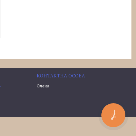
Олена
-
КНОПКА
ЗВ'ЯЗКУ