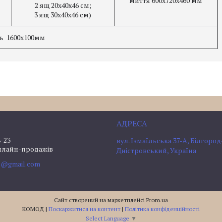
миття 600х720х460 мм
2 ящ 20х40х46 см;
3 ящ 30х40х46 см)
ь 1600х100мм
8-23
вул. Ізмаїльська 37-А, Білгород
нлайн-продажів
Дністровський, Україна
l@gmail.com
Сайт створений на маркетплейсі
Prom.ua
КОМОД |
Поскаржитися на контент
|
Політика конфіденційності
Select Language
▼