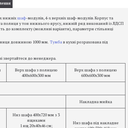
лення
-х нижніх
шаф
-модулів, 4-х верхніх шаф-модулів. Корпус та
та полиця у тон нижнього ярусу, нижній ряд виконаний із ЛДСП
дить до комплекту (можливі варіанти), параметри стільниці
ьниця довжиною 1000 мм.
Тумба
в кухні розрахована під
хні звертайтеся до менеджера.
и
Верх шафа з полицею
Верх шафа з полицею
400х600х300 мм
600х600х300 мм
Накладна мийка
Низ шафа 400х720 мм з 3
ящиками
Низ шафа під накладне
1 ящ 20х40х46 см;