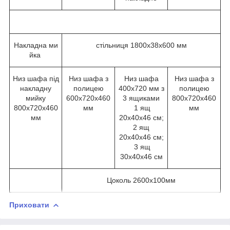
Накладна ми
стільниця 1800х38х600 мм
йка
Низ шафа під
Низ шафа з
Низ шафа
Низ шафа з
накладну
полицею
400х720 мм з
полицею
мийку
600х720х460
3 ящиками
800х720х460
800х720х460
мм
1 ящ
мм
мм
20х40х46 см;
2 ящ
20х40х46 см;
3 ящ
30х40х46 см
Цоколь 2600х100мм
Приховати