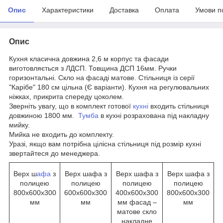
Опис
Характеристики
Доставка
Оплата
Умови п
Опис
Кухня класична довжина 2,6 м корпус та фасади
виготовляється з ЛДСП. Товщина ДСП 16мм. Ручки
горизонтальні. Скло на фасаді матове. Стільниця із серії
"Карібе" 180 см цільна (Є варіанти). Кухня на регулювальних
ніжках, прикрита спереду цоколем.
Зверніть увагу, що в комплект готової
кухні
входить стільниця
довжиною 1800 мм.
Тумба
в кухні розрахована під накладну
мийку.
Мийка не входить до комплекту.
Уразі, якщо вам потрібна цілісна стільниця під розмір кухні
звертайтеся до менеджера.
Верх ш
афа
з
Верх шафа з
Верх шафа з
Верх шафа з
полицею
полицею
полицею
полицею
800х600х300
600х600х300
400х600х300
800х600х300
мм
мм
мм фасад –
мм
матове скло
накладне