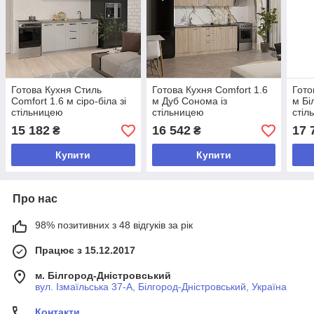
Готова Кухня Стиль
Готова Кухня Comfort 1.6
Гото
Comfort 1.6 м сіро-біла зі
м Дуб Сонома із
м Бі
стільницею
стільницею
стіл
15 182
16 542
17 
₴
₴
Купити
Купити
Про нас
98% позитивних з 48 відгуків за рік
Працює з 15.12.2017
м. Білгород-Дністровський
вул. Ізмаїльська 37-А, Білгород-Дністровський, Україна
Контакти