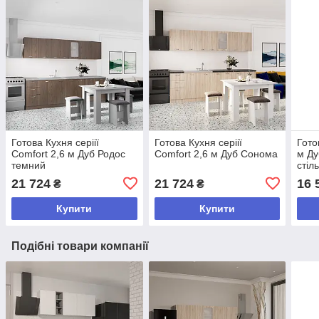
Готова Кухня серіії
Готова Кухня серіії
Гото
Comfort 2,6 м Дуб Родос
Comfort 2,6 м Дуб Сонома
м Ду
темний
стіл
21 724
21 724
16 
₴
₴
Купити
Купити
Подібні товари компанії